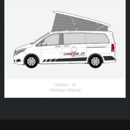
CREABISA – PU
Habillage véhicule