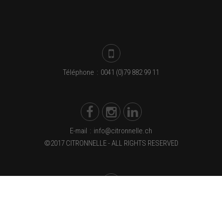
Téléphone
:
0041 (0)79 882 99 11
E-mail
:
info@citronnelle.ch
©2017 CITRONNELLE - ALL RIGHTS RESERVED
Rue de Soleure 6a - CH-2740 Moutier