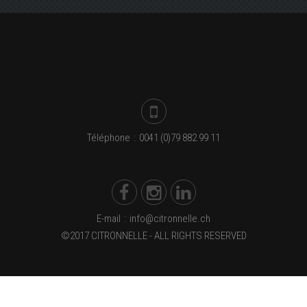
Téléphone
:
0041 (0)79 882 99 11
E-mail
:
info@citronnelle.ch
©2017 CITRONNELLE - ALL RIGHTS RESERVED