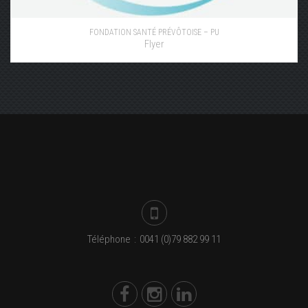
FONDATION SANTÉ PRÉVÔTOISE – PU
Flyer
Téléphone
:
0041 (0)79 882 99 11