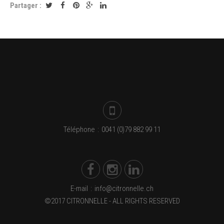
Partager :
Téléphone
:
0041 (0)79 882 99 11
E-mail
:
info@citronnelle.ch
©2017 CITRONNELLE - ALL RIGHTS RESERVED