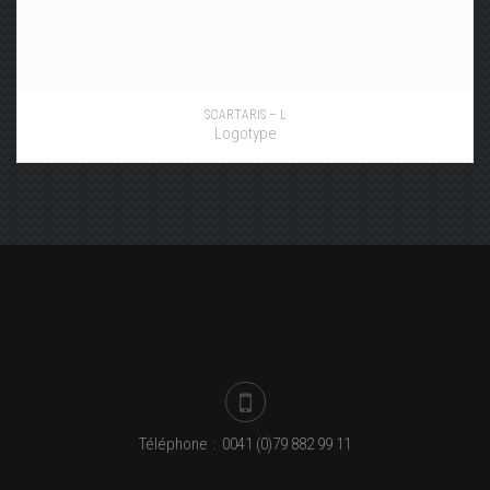
SCARTARIS – L
Logotype
Téléphone
:
0041 (0)79 882 99 11