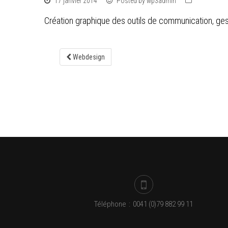
17 janvier 2014
Posted by wp3admin
Création graphique des outils de communication, gestio
Webdesign
Téléphone
:
0041 (0)79 882 99 11