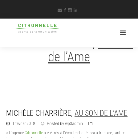
Michèle Charrière,
Au Son
de l’Ame
MICHÈLE CHARRIÈRE,
AU SON DE L’AME
1 février 2018
Posted by wp3admin
« L’agence
Citronnelle
a été très à l’écoute et a réussi à traduire, tant en