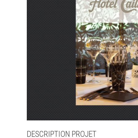
DESCRIPTION PROJET