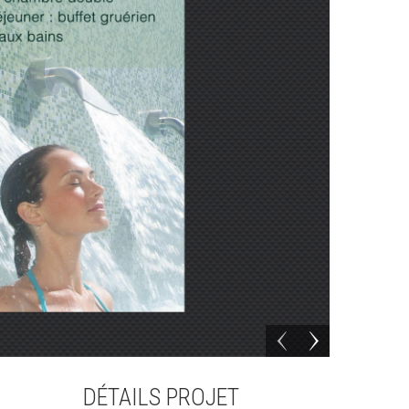
DÉTAILS PROJET