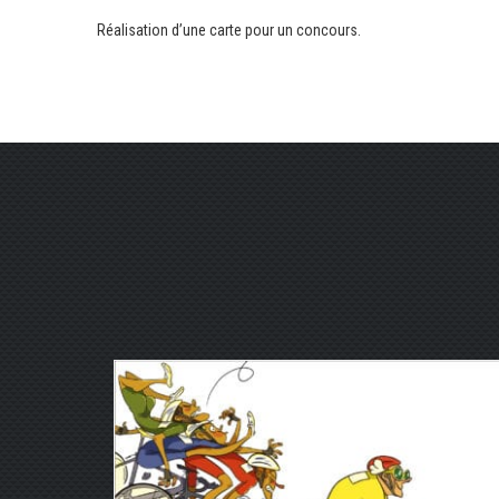
Réalisation d’une carte pour un concours.